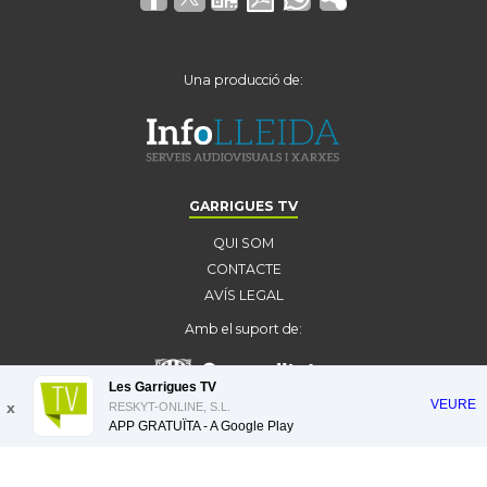
Una producció de:
GARRIGUES TV
QUI SOM
CONTACTE
AVÍS LEGAL
Amb el suport de:
Les Garrigues TV
VEURE
x
RESKYT-ONLINE, S.L.
APP GRATUÏTA - A
Google Play