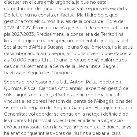
d’actuar en el curs amb urgència, ja que no està
correctament delimitat i ni conservat, segons els experts.
De fet, el riu no consta en l’actual Pla Hidrològic, que
gestiona tots els cursos fluvials de la conca de l’Ebre del
2022 al 2027. És una situació que haurà de corregir el futur
pla 2027-2033. Precisament, la conselleria de Territori ha
licitat el projecte de recuperació ambiental i ecològica del
Set al tram d’Alfés a Sudanell, d’uns 9 quilòmetres, i a la seua
desembocadura al riu Segre, amb una inversió que s’acosta
als 60.000 euros. El riu té una longitud de 45 quilòmetres
des del naixement a la Serra de la Llena fins al Segre i
travessa el Segrià i les Garrigues.
Segons el professor de la UdL Antoni Palau, doctor en
Química, Física i Ciències Ambientals i expert en gestió de
sòls i aigües de la UdL, el Set és un riu molt maltractat i
vinculat a les obres i l’entorn del pantà de l’Albagés, dins del
sistema de regadiu del Segarra-Garrigues. El projecte que la
Generalitat vol abordar se centra en la neteja i definició de
les riberes. El principal objectiu és erradicar la vegetació
exòtica i invasora, com la canya americana, que durant anys
ha anat conquerint les vores del riu fins a deixar el curs