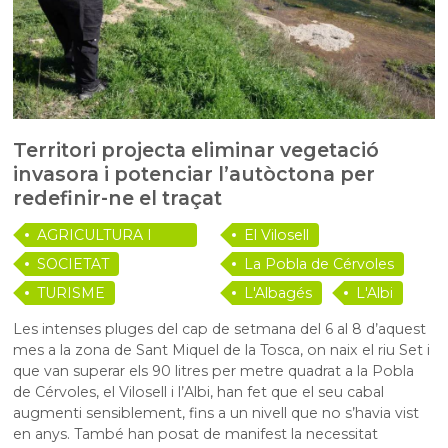
Territori projecta eliminar vegetació
invasora i potenciar l’autòctona per
redefinir-ne el traçat
AGRICULTURA I
El Vilosell
RAMADERIA
SOCIETAT
La Pobla de Cérvoles
TURISME
L'Albagés
L'Albi
Les intenses pluges del cap de setmana del 6 al 8 d’aquest
mes a la zona de Sant Miquel de la Tosca, on naix el riu Set i
que van superar els 90 litres per metre quadrat a la Pobla
de Cérvoles, el Vilosell i l’Albi, han fet que el seu cabal
augmenti sensiblement, fins a un nivell que no s’havia vist
en anys. També han posat de manifest la necessitat