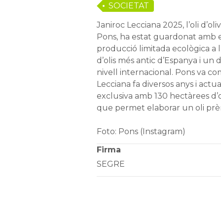
SOCIETAT
Janiroc Lecciana 2025, l’oli d’ol
Pons, ha estat guardonat amb el
producció limitada ecològica a l
d’olis més antic d’Espanya i un 
nivell internacional. Pons va c
Lecciana fa diversos anys i actu
exclusiva amb 130 hectàrees d’o
que permet elaborar un oli pr
Foto: Pons (Instagram)
Firma
SEGRE