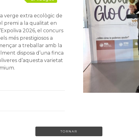
iva verge extra ecològic de
 premi a la qualitat en
’Expoliva 2026, el concurs
dels més prestigiosos a
omençar a treballar amb la
alment disposa d’una finca
liveres d’aquesta varietat
èmium.
TORNAR