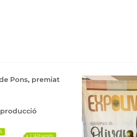
 de Pons, premiat
n producció
A
L'Albagés