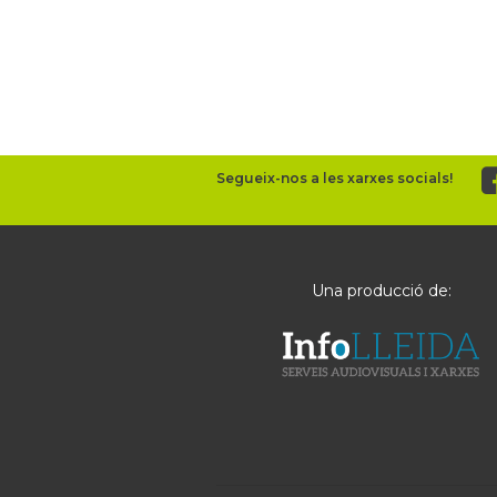
Segueix-nos a les xarxes socials!
Una producció de: