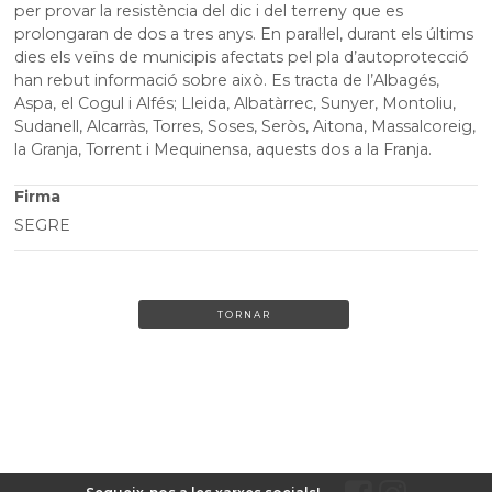
per provar la resistència del dic i del terreny que es
prolongaran de dos a tres anys. En paral·lel, durant els últims
dies els veïns de municipis afectats pel pla d’autoprotecció
han rebut informació sobre això. Es tracta de l’Albagés,
Aspa, el Cogul i Alfés; Lleida, Albatàrrec, Sunyer, Montoliu,
Sudanell, Alcarràs, Torres, Soses, Seròs, Aitona, Massalcoreig,
la Granja, Torrent i Mequinensa, aquests dos a la Franja.
Firma
SEGRE
TORNAR