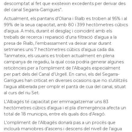
descomptat al fet que existeixin excedents per derivar des
del canal Segarra-Garrigues”.
Actualment, els pantans d’Oliana i Rialb es troben al 95% i al
99% de la seua capacitat, amb 80 i 399 hectòmetres cúbics
d’aigua. A més, durant el desglaç i coincidint amb els
treballs de recerca i reparació d’una filtració d’aigua a la
presa de Rialb, l’embassament va deixar anar durant
setmanes uns 7 hectòmetres cúbics d’aigua cada dia.
Tanmateix, els usuaris es troben actualment en plena
campanya de regadiu, la qual cosa podria generar algunes
reticències per a l’ompliment de l’Albagés especialment
per part dels del Canal d’Urgell. En canvi, els del Segarra-
Garrigues han criticat en diverses ocasions que no s’utilitzés
l’aigua alliberada per omplir el pantà de cua del canal, situat
al curs del riu Set.
L’Albagés té capacitat per emmagatzemar uns 83
hectòmetres cúbics d’aigua i el pla d’emergència afecta un
total de 18 municipis, entre els quals dos d’Aragó.
L’ompliment de l’Albagés donarà pas a un procés que
inclourà maniobres d’ascens i descens del nivell de l’aigua