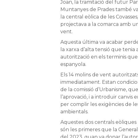
Joan, la tramitació del futur Pa
Muntanyes de Prades també va 
la central eòlica de les Covasse
projectava a la comarca amb uns
vent.
Aquesta última va acabar perde
la xarxa d’alta tensió que tenia 
autorització en els terminis que
espanyola.
Els 14 molins de vent autoritza
immediatament. Estan condiciona
de la comissió d’Urbanisme, que 
l’aprovació, i a introduir canvis 
per complir les exigències de le
ambientals.
Aquestes dos centrals eòliques 
són les primeres que la Generali
del 2023, quan va donar l’autor