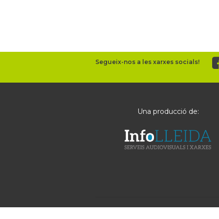
Segueix-nos a les xarxes socials!
Una producció de: