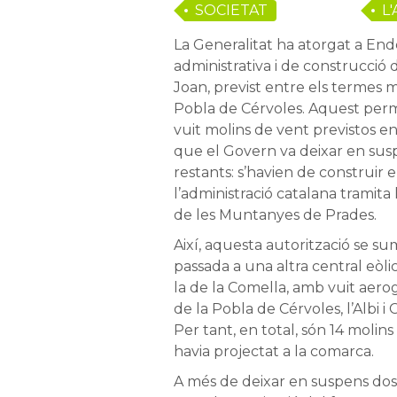
SOCIETAT
L'
La Generalitat ha atorgat a Ende
administrativa i de construcció 
Joan, previst entre els termes mu
Pobla de Cérvoles. Aquest perm
vuit molins de vent previstos en 
que el Govern va deixar en susp
restants: s’havien de construir 
l’administració catalana tramita
de les Muntanyes de Prades.
Així, aquesta autorització se su
passada a una altra central eòl
la de la Comella, amb vuit aero
de la Pobla de Cérvoles, l’Albi i 
Per tant, en total, són 14 molin
havia projectat a la comarca.
A més de deixar en suspens dos