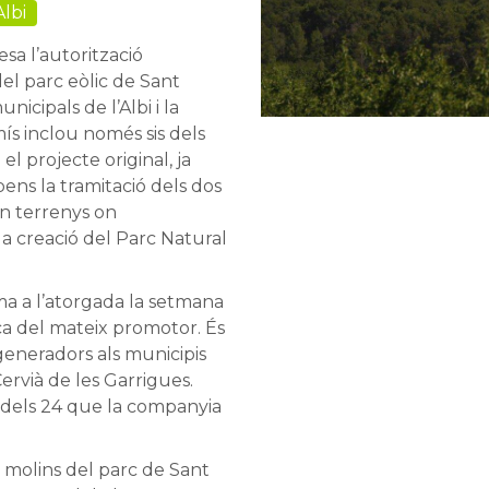
Albi
sa l’autorització
del parc eòlic de Sant
nicipals de l’Albi i la
ís inclou només sis dels
el projecte original, ja
ens la tramitació dels dos
en terrenys on
 la creació del Parc Natural
ma a l’atorgada la setmana
ica del mateix promotor. És
generadors als municipis
Cervià de les Garrigues.
s dels 24 que la companyia
 molins del parc de Sant