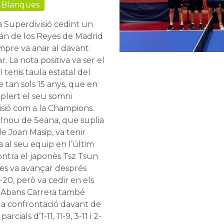
 Blanques
la Superdivisió cedint un
ián de los Reyes de Madrid
empre va anar al davant
 La nota positiva va ser el
tenis taula estatal del
e tan sols 15 anys, que en
lert el seu somni
isió com a la Champions.
llnou de Seana, que suplia
de Joan Masip, va tenir
a al seu equip en l’últim
ntra el japonès Tsz Tsun
à es va avançar després
-20, però va cedir en els
11. Abans Carrera també
la confrontació davant de
cials d’1-11, 11-9, 3-11 i 2-