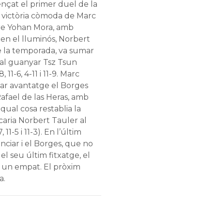
ençat el primer duel de la
victòria còmoda de Marc
bre Yohan Mora, amb
-1 en el lluminós, Norbert
de la temporada, va sumar
 al guanyar Tsz Tsun
 11-6, 4-11 i 11-9. Marc
ar avantatge el Borges
afael de las Heras, amb
la qual cosa restablia la
aria Norbert Tauler al
11-5 i 11-3). En l’últim
ciar i el Borges, que no
 seu últim fitxatge, el
ir un empat. El pròxim
a.