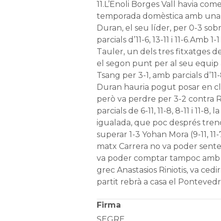
11.L’Enoli Borges Vall havia com
temporada domèstica amb una 
Duran, el seu líder, per 0-3 so
parcials d’11-6, 13-11 i 11-6.Amb 1
Tauler, un dels tres fitxatges 
el segon punt per al seu equip
Tsang per 3-1, amb parcials d’11-8,
Duran hauria pogut posar en cl
però va perdre per 3-2 contra R
parcials de 6-11, 11-8, 8-11 i 11-8, 
igualada, que poc després trenc
superar 1-3 Yohan Mora (9-11, 11-7, 
matx Carrera no va poder senten
va poder comptar tampoc amb el
grec Anastasios Riniotis, va ced
partit rebrà a casa el Pontevedr
Firma
SEGRE