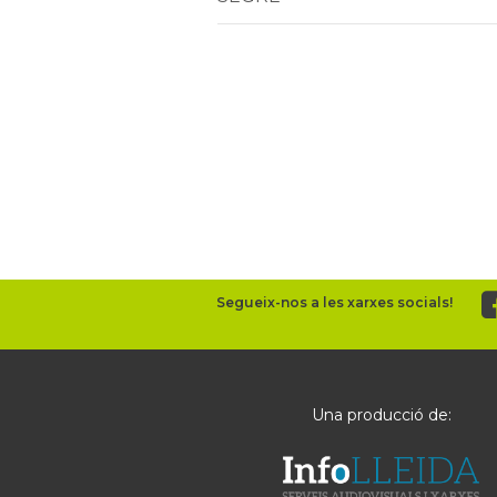
Segueix-nos a les xarxes socials!
Una producció de: