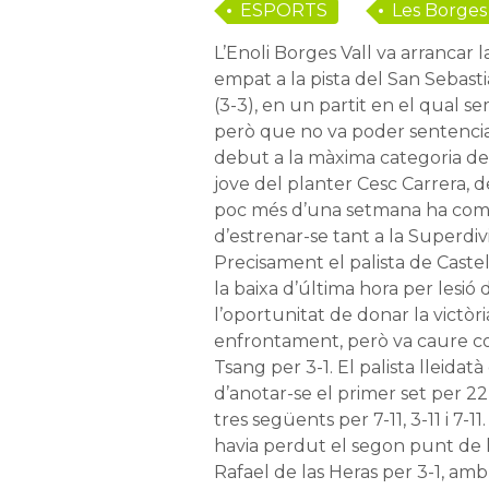
ESPORTS
Les Borges
L’Enoli Borges Vall va arrancar 
empat a la pista del San Sebast
(3-3), en un partit en el qual s
però que no va poder sentenciar.
debut a la màxima categoria del 
jove del planter Cesc Carrera, d
poc més d’una setmana ha comp
d’estrenar-se tant a la Superdiv
Precisament el palista de Caste
la baixa d’última hora per lesió 
l’oportunitat de donar la victòri
enfrontament, però va caure co
Tsang per 3-1. El palista lleidat
d’anotar-se el primer set per 22
tres següents per 7-11, 3-11 i 7-
havia perdut el segon punt de 
Rafael de las Heras per 3-1, amb par