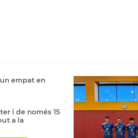
 un empat en
ter i de només 15
ut a la