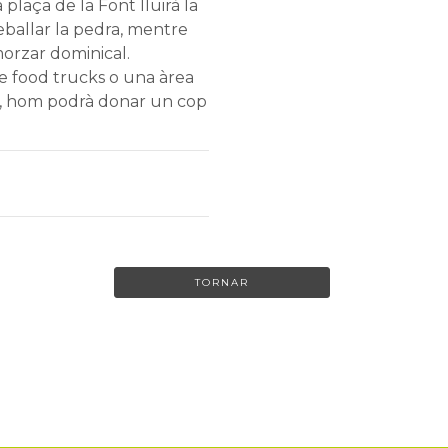
La plaça de la Font lluirà la
reballar la pedra, mentre
orzar dominical.
e food trucks o una àrea
es, hom podrà donar un cop
TORNAR