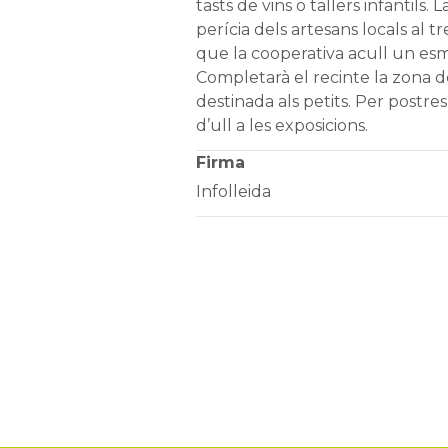
tasts de vins o tallers infantils. 
perícia dels artesans locals al t
que la cooperativa acull un esm
Completarà el recinte la zona d
destinada als petits. Per postr
d’ull a les exposicions.
Firma
Infolleida