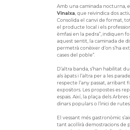
Amb una caminada nocturna, en
Vinaixa
, que reivindica dos actius
Consolida el canvi de format, to
el producte local i els profession
èmfasi en la pedra”, indiquen f
aquest sentit, la caminada de di
permetrà conèixer d’on s’ha ext
cases del poble”.
D’altra banda, s’han habilitat d
als àpats i l’altra per a les parad
respecte l’any passat, arribant f
expositors. Les propostes es re
espais. Així, la plaça dels Arbres
dinars populars o l’inici de rutes
El vessant més gastronòmic s’a
tant acollirà demostracions de pl