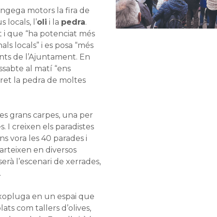
gega motors la fira de
 locals, l’
oli
i la
pedra
.
t i que “ha potenciat més
als locals” i es posa “més
onts de l’Ajuntament. En
ssabte al matí “ens
ret la pedra de moltes
ues grans carpes, una per
es. I creixen els paradistes
ins vora les 40 parades i
parteixen en diversos
 serà l’escenari de xerrades,
.
ixopluga en un espai que
ats com tallers d’olives,